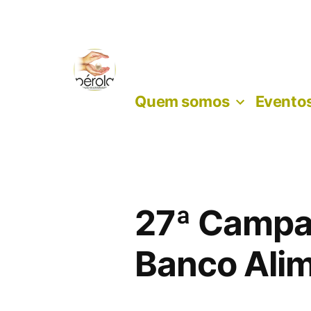
Skip
to
content
Quem somos
Eventos
27ª Campa
Banco Ali