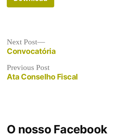
Post
Next
Next Post
post:
Convocatória
navigation
Previous
Previous Post
post:
Ata Conselho Fiscal
O nosso Facebook