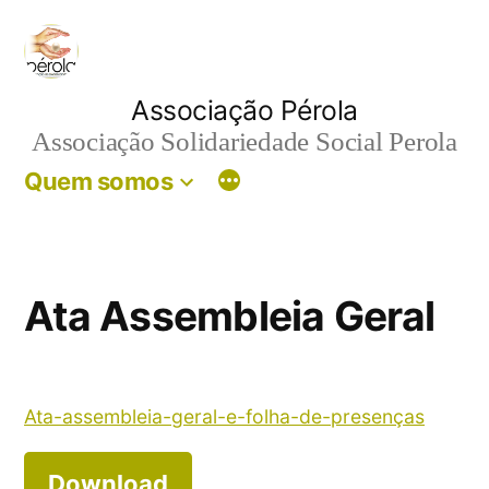
Skip
to
content
Associação Pérola
Associação Solidariedade Social Perola
Quem somos
Ata Assembleia Geral
Ata-assembleia-geral-e-folha-de-presenças
Download