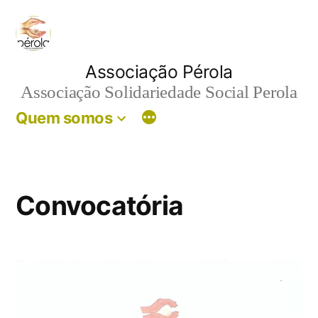
Skip
to
content
Associação Pérola
Associação Solidariedade Social Perola
Quem somos
Convocatória