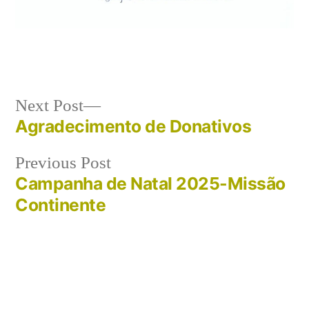
Post
Next
Next Post
post:
Agradecimento de Donativos
navigation
Previous
Previous Post
post:
Campanha de Natal 2025-Missão
Continente