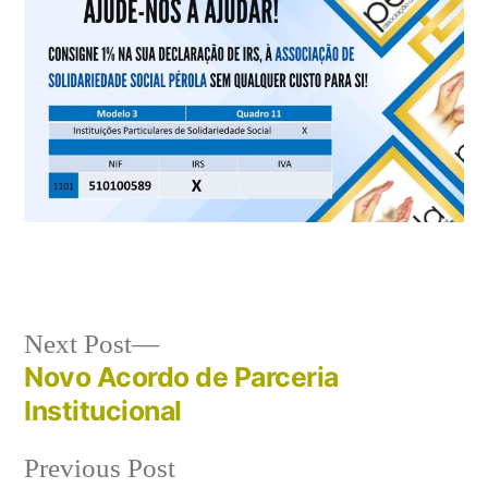
Post
Next
Next Post
post:
Novo Acordo de Parceria
navigation
Institucional
Previous
Previous Post