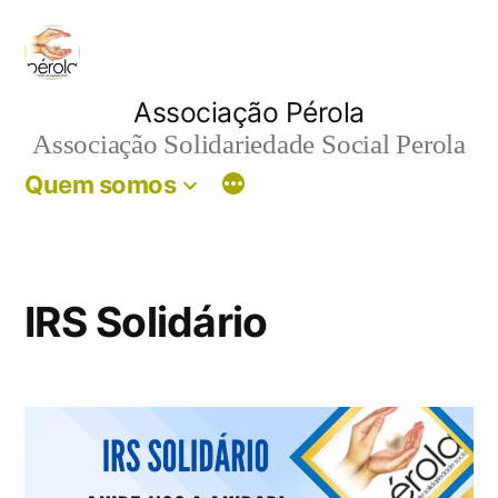
Skip
to
content
Associação Pérola
Associação Solidariedade Social Perola
Quem somos
IRS Solidário