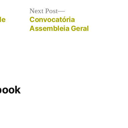
Next
Next Post
post:
de
Convocatória
Assembleia Geral
book