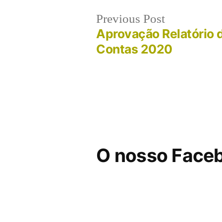
Post
Previous
Previous Post
post:
Aprovação Relatório 
navigation
Contas 2020
O nosso Face