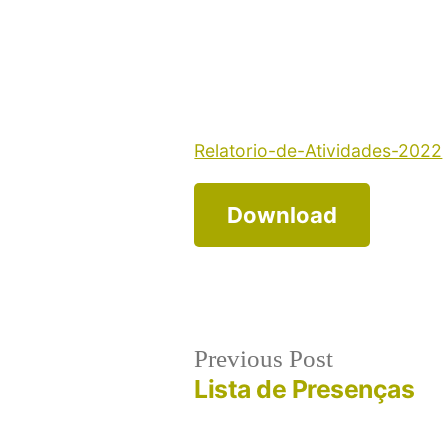
Relatorio-de-Atividades-2022
Download
Post
Previous
Previous Post
post:
Lista de Presenças
navigation